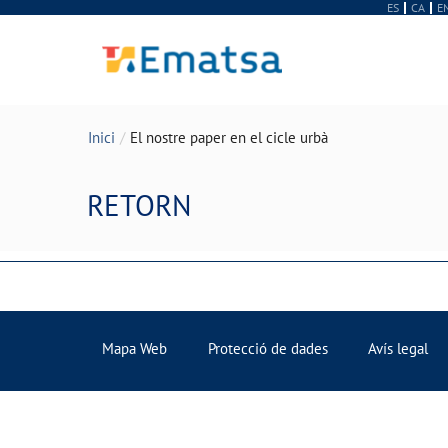
ES
CA
E
Inici
El nostre paper en el cicle urbà
RETORN
Mapa Web
Protecció de dades
Avís legal