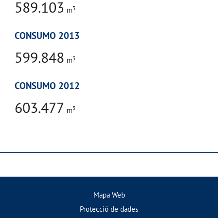
589.103
3
m
CONSUMO 2013
599.848
3
m
CONSUMO 2012
603.477
3
m
Mapa Web
Protecció de dades