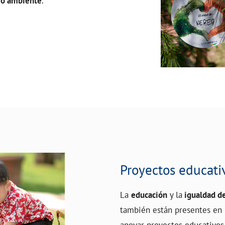
io ambiente
.
Proyectos educati
La
educación
y la
igualdad d
también están presentes en n
apoyar proyectos educativos 