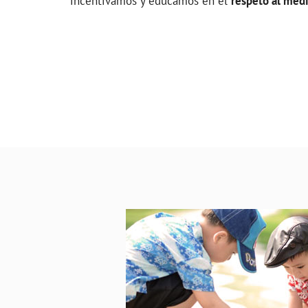
incentivamos y educamos en el
respeto al med