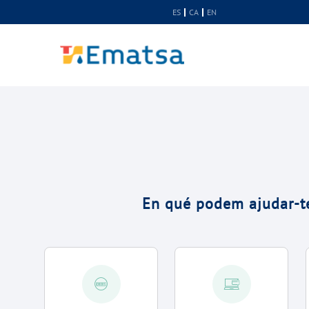
skip-to-content
ES
CA
EN
En qué podem ajudar-t