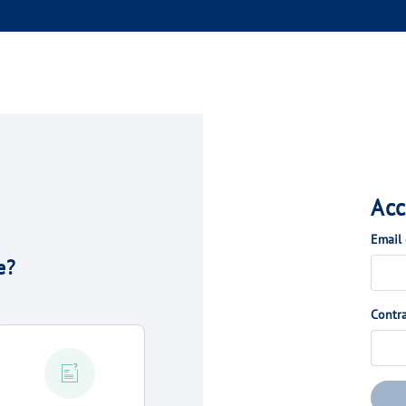
Acc
Email
e?
Contr