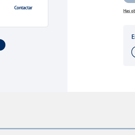
Contactar
Has ob
E