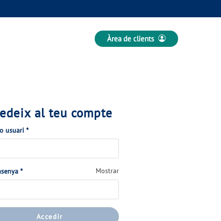
Àrea de clients
edeix al teu compte
(Obligatorio)
 o usuari
*
(Obligatorio)
Mostrar
asenya
*
Accedir