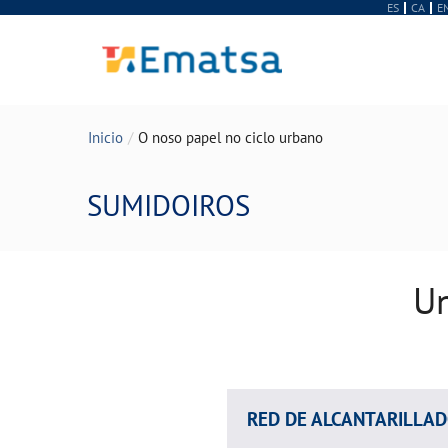
ES
CA
E
Inicio
O noso papel no ciclo urbano
SUMIDOIROS
Un
RED DE ALCANTARILLA