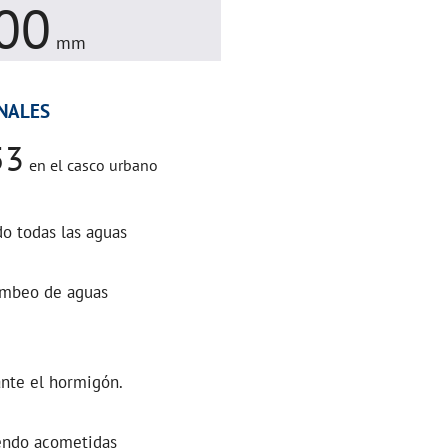
00
mm
NALES
53
en el casco urbano
o todas las aguas
bombeo de aguas
nte el hormigón.
endo acometidas