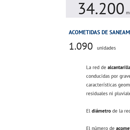
34.200
m
ACOMETIDAS DE SANEAM
1.090
unidades
La red de
alcantaril
conducidas por grave
características geo
residuales ni pluvial
El
diámetro
de la re
El número de
acome