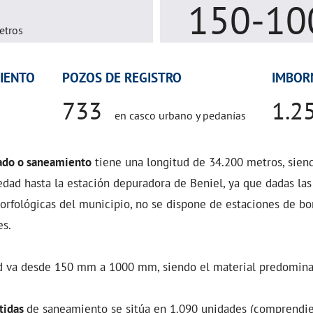
150-10
etros
IENTO
POZOS DE REGISTRO
IMBOR
733
1.2
en casco urbano y pedanías
lado o saneamiento
tiene una longitud de 34.200 metros, siend
dad hasta la estación depuradora de Beniel, ya que dadas las
morfológicas del municipio, no se dispone de estaciones de 
es.
d va desde 150 mm a 1000 mm, siendo el material predomina
tidas
de saneamiento se sitúa en 1.090 unidades (comprendi