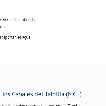
astece desde el norte
rcia.
ansportan el agua
os Canales del Taibilla (MCT)
a través de dos tuberías que parten del Túnel o