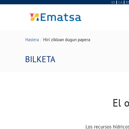
ES
CA
E
Hasiera
Hiri zikloan dugun papera
BILKETA
El 
Los recursos hídrico