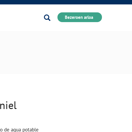
Bilatu
Bezeroen arloa
niel
to de agua potable