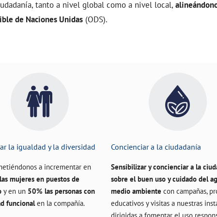
iudadanía, tanto a nivel global como a nivel local,
alineándono
ible de Naciones Unidas
(ODS).
ar la igualdad y la diversidad
Concienciar a la ciudadanía
etiéndonos a incrementar en
Sensibilizar y concienciar a la ciu
as mujeres en puestos de
sobre el buen uso y cuidado del ag
o
y en un
50% las personas con
medio ambiente
con campañas, pr
ad funcional
en la compañía.
educativos y visitas a nuestras ins
dirigidas a fomentar el uso respon