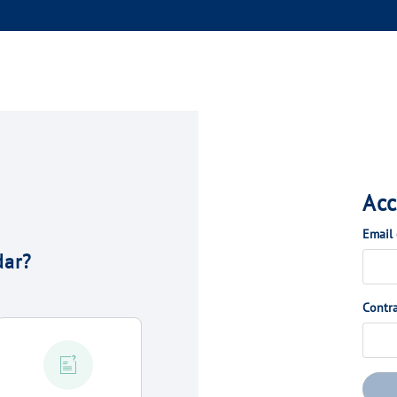
Acc
Email
dar?
Contr