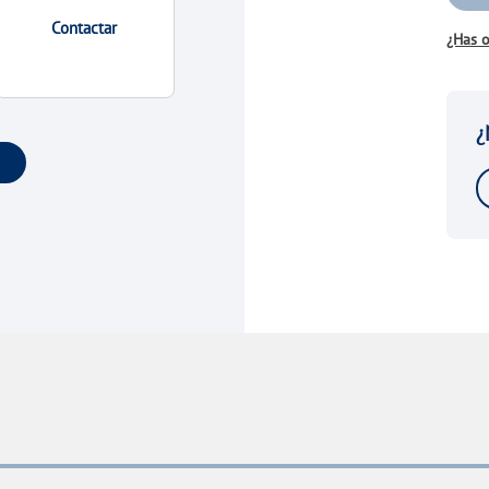
Contactar
¿Has o
¿